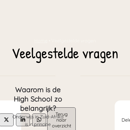
Home
•
Veelgestelde vragen
Veelgestelde vragen
Waarom is de
High School zo
belangrijk?
Terug
Onderwijs in Zuid-Afrika
naar
Del
is in principe
overzicht