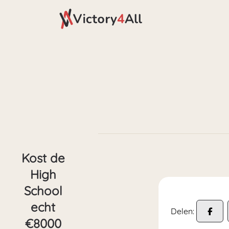
Kost de
High
School
echt
Delen:
€8000