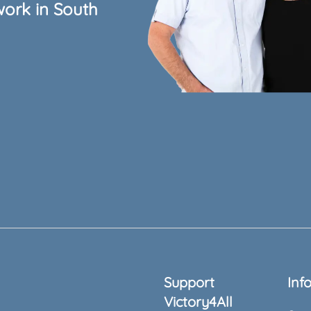
work in South
Support
Inf
Victory4All