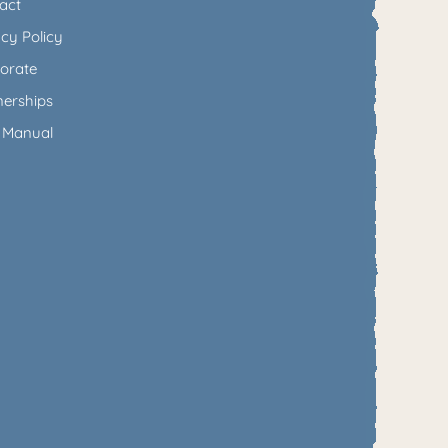
act
acy Policy
orate
nerships
 Manual