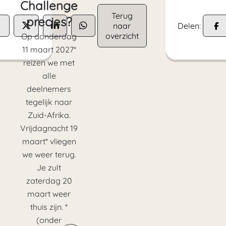
Challenge
Terug
precies?
naar
Delen:
overzicht
Op donderdag
11 maart 2027*
reizen we met
alle
deelnemers
tegelijk naar
Zuid-Afrika.
Vrijdagnacht 19
maart* vliegen
we weer terug.
Je zult
zaterdag 20
maart weer
thuis zijn. *
(onder