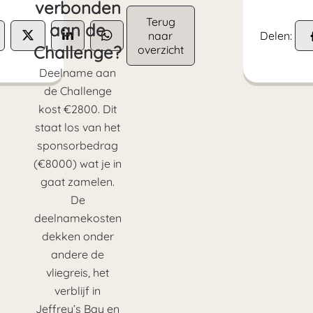
verbonden
Terug
aan de
naar
Delen:
Challenge?
overzicht
Deelname aan
de Challenge
kost €2800. Dit
staat los van het
sponsorbedrag
(€8000) wat je in
gaat zamelen.
De
deelnamekosten
dekken onder
andere de
vliegreis, het
verblijf in
Jeffrey’s Bay en