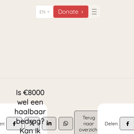
Donate
EN
Is €8000
wel een
haalbaar
Terug
bedrag?
en:
naar
Delen:
Kan ik
overzicht