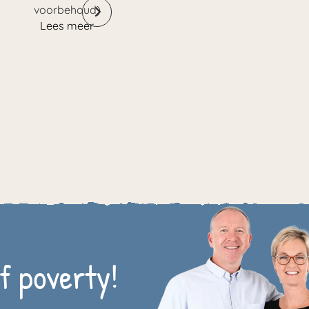
voorbehoud)
Lees meer
f poverty!