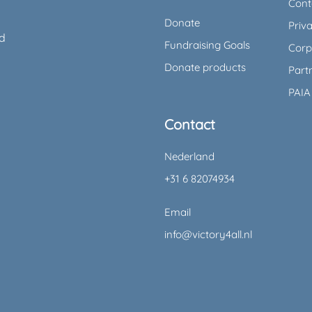
Cont
h
Donate
Priv
nd
Fundraising Goals
Corp
Donate products
Part
PAIA
Contact
Nederland
+31 6 82074934
Email
info@victory4all.nl