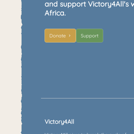
and support Victory4All's 
Africa.
Donate
Support
Victory4All